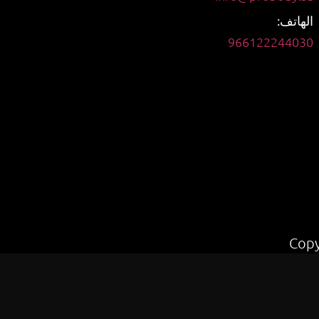
الهاتف:
966122244030
Copy